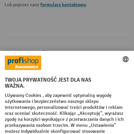
formularz kontaktowy
Lub poprzez nasz
.
Metody płatności
Creditcard (Master)
Creditcard (Visa)
P24
Factura
Przedpłata
Sieci społecznościowe
Facebook
YouTube
LinkedIn
Instagram