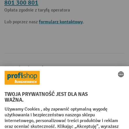
801 300 801
Opłata zgodnie z taryfą operatora
formularz kontaktowy
Lub poprzez nasz
.
Metody płatności
Creditcard (Master)
Creditcard (Visa)
P24
Factura
Przedpłata
Sieci społecznościowe
Facebook
YouTube
LinkedIn
Instagram