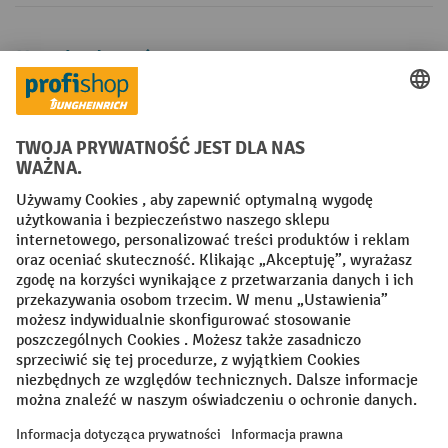
Metody płatności
Creditcard (Master)
Creditcard (Visa)
P24
Factura
Przedpłata
Sieci społecznościowe
Facebook
YouTube
LinkedIn
Instagram
Regulamin
Impressum PL
Oświadczenie o ochronie danych
Ustawienia prywatności