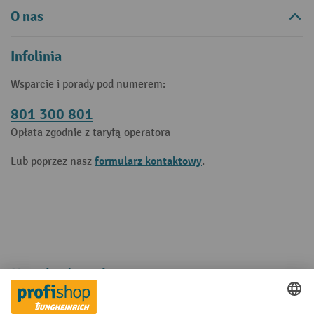
O nas
Infolinia
Wsparcie i porady pod numerem:
801 300 801
Opłata zgodnie z taryfą operatora
formularz kontaktowy
Lub poprzez nasz
.
Metody płatności