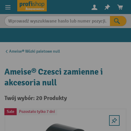
in content
Ameise® Wózki paletowe null
Ameise® Czesci zamienne i
akcesoria null
Twój wybór: 20 Produkty
Sale
Pozostało tylko 7 dni