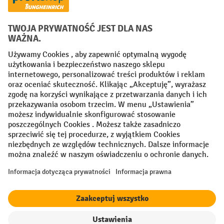
Creditcard (Master)
Creditcard (Visa)
P24
Factura
Przedpłata
Sieci społecznościowe
Facebook
YouTube
LinkedIn
Instagram
Regulamin
Impressum PL
Oświadczenie o ochronie danych
Ustawienia prywatności
All prices excl. VAT plus
shipping costs
and possible delivery charges,
if not stated otherwise.