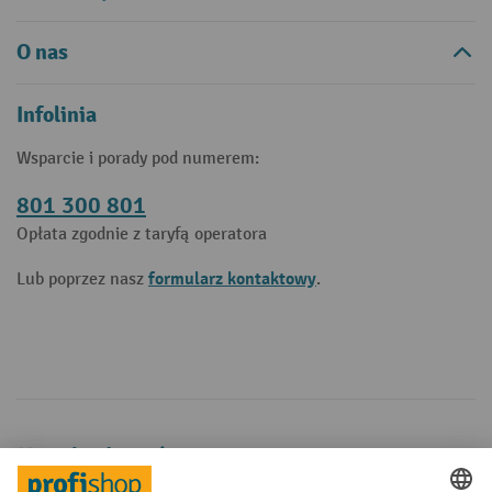
O nas
Infolinia
Wsparcie i porady pod numerem:
801 300 801
Opłata zgodnie z taryfą operatora
formularz kontaktowy
Lub poprzez nasz
.
Metody płatności