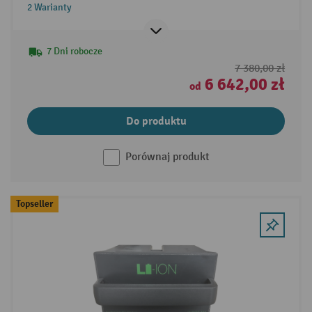
PTM 1.0/1.5
2 Warianty
7 Dni robocze
7 380,00 zł
6 642,00 zł
od
Do produktu
Porównaj produkt
Topseller