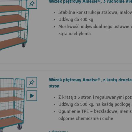
Wózek piętrowy Ameise®, 3 ruchome dr
Stabilna konstrukcja stalowa, mal
Udźwig do 400 kg
Możliwość indywidualnego ustawieni
kąta nachylenia
Wózek piętrowy Ameise®, z kratą drucia
stron
Z kratą z 3 stron i regulowanymi po
Udźwig do 500 kg, na każdą podłogę 
Ogumienie TPE – bezśladowe, nienis
odporne chemicznie i ciche