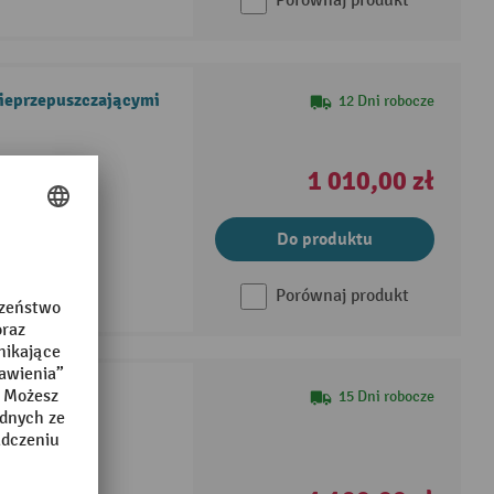
Porównaj produkt
ieprzepuszczającymi
12 Dni robocze
ek stalowych,
1 010,00 zł
Do produktu
alowej
Porównaj produkt
, otwarty ze
15 Dni robocze
ek stalowych,