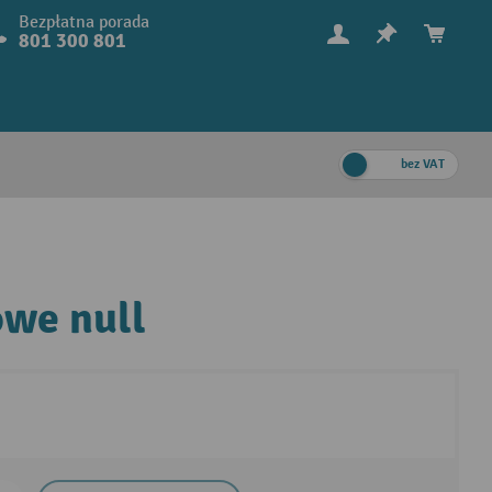
Bezpłatna porada
801 300 801
bez VAT
owe null