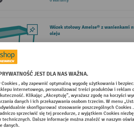
6 Warianty
Wózek stołowy Ameise® z wanienkami n
oleju
Profil stalowy i spawana rama z rur
lakierowana proszkowo
Udźwig 400 kg
Powierzchnie ładunkowe z blachy st
4 Warianty
Wózek piętrowy Ameise®, udźwig 250 kg
wszystkich stron
Profil stalowy i spawana rama z rur
lakierowana proszkowo