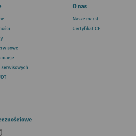
e
O nas
oc
Nasze marki
ności
Certyfikat CE
wy
erwisowe
lamacje
g serwisowych
UDT
łecznościowe
be
nkedIn
Instagram