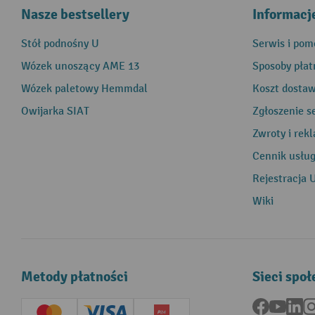
Nasze bestsellery
Informacj
Stół podnośny U
Serwis i pom
Wózek unoszący AME 13
Sposoby płat
Wózek paletowy Hemmdal
Koszt dosta
Owijarka SIAT
Zgłoszenie s
Zwroty i rek
Cennik usłu
Rejestracja 
Wiki
Metody płatności
Sieci spo
Facebook
YouTu
Li