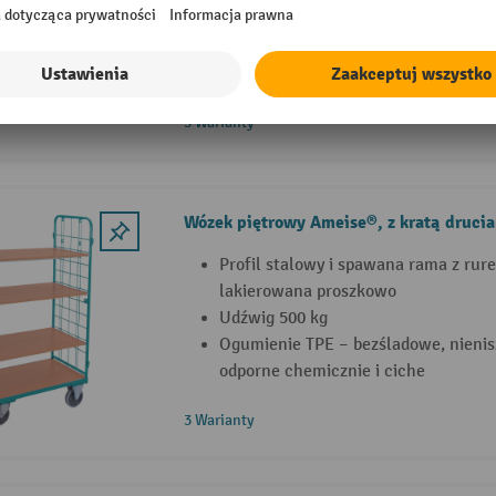
Udźwig 250 kg
Powierzchnie ładunkowe z zabezpie
multiplex
3 Warianty
Wózek piętrowy Ameise®, z kratą drucian
Profil stalowy i spawana rama z rur
lakierowana proszkowo
Udźwig 500 kg
Ogumienie TPE – bezśladowe, nienis
odporne chemicznie i ciche
3 Warianty