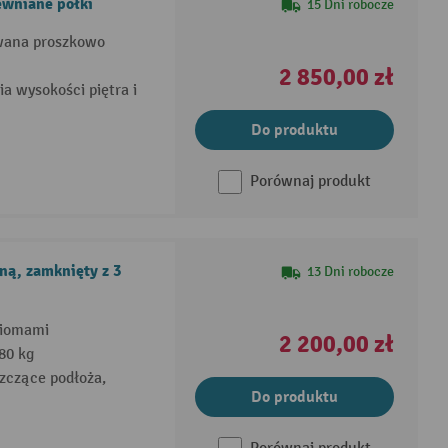
ewniane półki
15 Dni robocze
owana proszkowo
2 850,00 zł
a wysokości piętra i
Do produktu
Porównaj produkt
ną, zamknięty z 3
13 Dni robocze
ziomami
2 200,00 zł
80 kg
zczące podłoża,
Do produktu