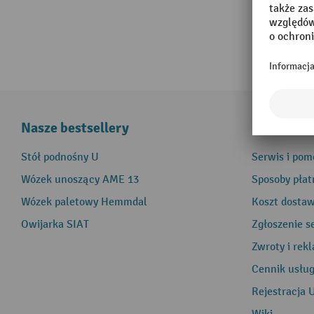
Nasze bestsellery
Informacj
Stół podnośny U
Serwis i pom
Wózek unoszący AME 13
Sposoby płat
Wózek paletowy Hemmdal
Koszt dosta
Owijarka SIAT
Zgłoszenie s
Zwroty i rek
Cennik usłu
Rejestracja 