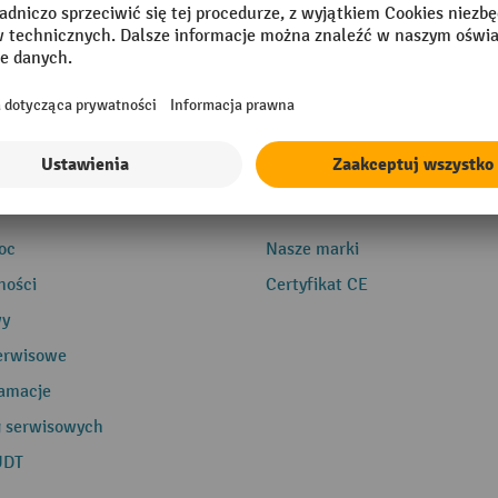
e
O nas
oc
Nasze marki
ności
Certyfikat CE
wy
erwisowe
lamacje
g serwisowych
UDT