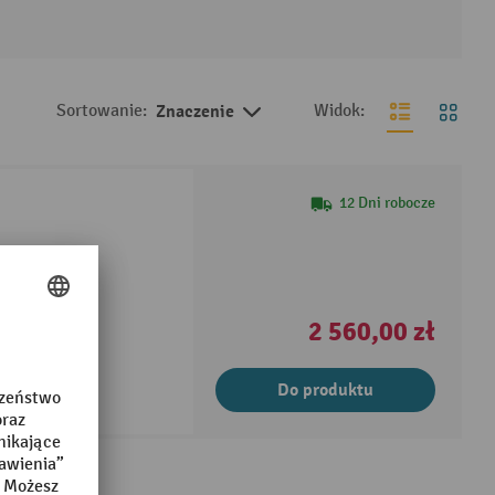
Sortowanie:
Znaczenie
Widok:
12 Dni robocze
i
2 560,00 zł
Do produktu