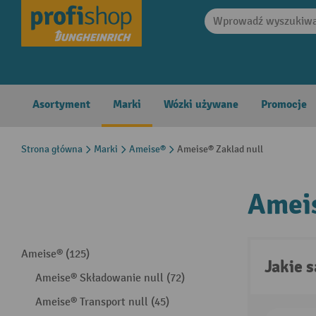
search
Skip to main navigation
Asortyment
Marki
Wózki używane
Promocje
Strona główna
Marki
Ameise®
Ameise® Zaklad null
Ameis
Ameise® (125)
Jakie 
Ameise® Składowanie null (72)
Ameise® Transport null (45)