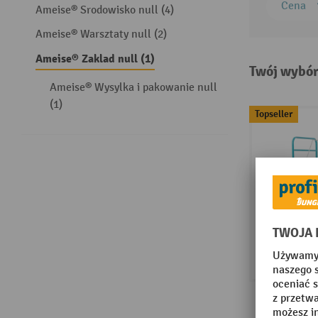
Cena
Ameise® Srodowisko null (4)
Ameise® Warsztaty null (2)
Ameise® Zaklad null (1)
Twój wybór
Ameise® Wysylka i pakowanie null
(1)
Topseller