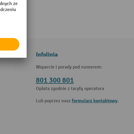
Infolinia
Wsparcie i porady pod numerem:
801 300 801
Opłata zgodnie z taryfą operatora
formularz kontaktowy
Lub poprzez nasz
.