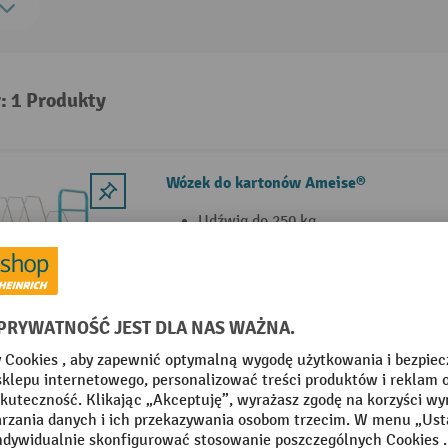
: 1 Produkty
Wózek do kartonów Ameise®
Udźwig do 250 kg
Udźwig każdego piętra 80 kg
8 stalowych uchwytów jako podziałk