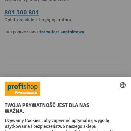
801 300 801
Opłata zgodnie z taryfą operatora
formularz kontaktowy
Lub poprzez nasz
.
Metody płatności
Creditcard (Master)
Creditcard (Visa)
P24
Factura
Przedpłata
Sieci społecznościowe