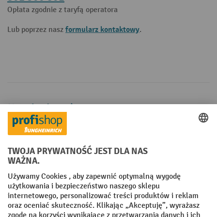
Opłata zgodnie z taryfą operatora
formularz kontaktowy
Lub poprzez nasz
.
Metody płatności
Creditcard (Master)
Creditcard (Visa)
P24
Factura
Przedpłata
Sieci społecznościowe
Facebook
YouTube
LinkedIn
Instagram