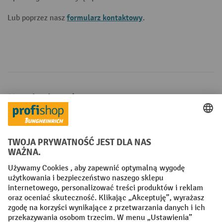
formularz kontaktowy
Lub poprzez nasz
.
Metody płatności
Creditcard (Master)
Creditcard (Visa)
P24
Factura
Przedpłata
Sieci społecznościowe
Facebook
YouTube
LinkedIn
Instagram