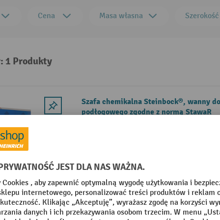
Cena
Masa własna
Szerokość
: 1 Produkty
Szafa chemikalna Steinbock®, wanny 
podłogowego zgodne z normą StawaR
Wanna ociekowa testowana zgodnie
Nadaje się do przechowywania zgodn
Korpus z blachy stalowej malowane
7035
2 Warianty