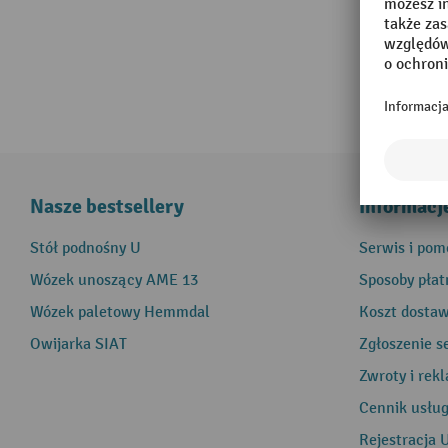
Nasze bestsellery
Informacj
Stół podnośny U
Serwis i pom
Wózek unoszący AME 13
Sposoby płat
Wózek paletowy Hemmdal
Koszt dosta
Owijarka SIAT
Zgłoszenie s
Zwroty i rek
Cennik usłu
Rejestracja 