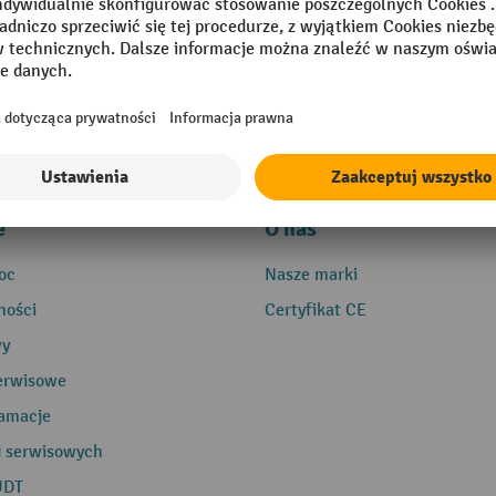
e
O nas
oc
Nasze marki
ności
Certyfikat CE
wy
erwisowe
lamacje
g serwisowych
UDT