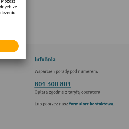
Infolinia
Wsparcie i porady pod numerem:
801 300 801
Opłata zgodnie z taryfą operatora
formularz kontaktowy
Lub poprzez nasz
.