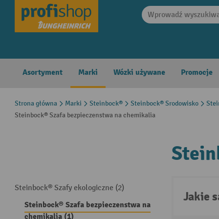
search
Skip to main navigation
Asortyment
Marki
Wózki używane
Promocje
Strona główna
Marki
Steinbock®
Steinbock® Srodowisko
Ste
Steinbock® Szafa bezpieczenstwa na chemikalia
Stein
Steinbock® Szafy ekologiczne (2)
Jakie 
Steinbock® Szafa bezpieczenstwa na
chemikalia (1)