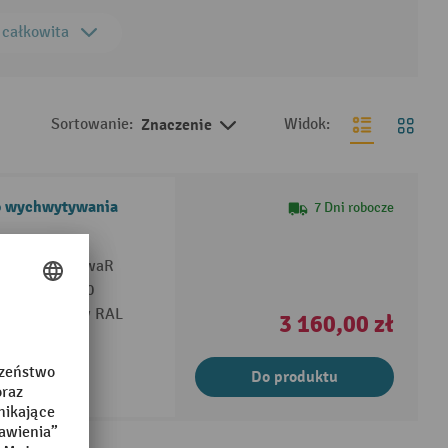
 całkowita
Sortowanie:
Znaczenie
Widok:
do wychwytywania
7 Dni robocze
 z normą StawaR
ie z TRGS 510
j proszkowo w RAL
3 160,00 zł
Do produktu