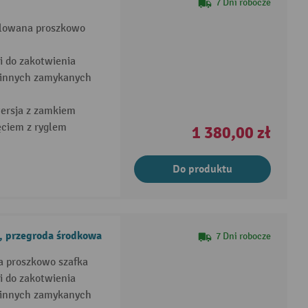
7 Dni robocze
alowana proszkowo
 do zakotwienia
u innych zamykanych
wersja z zamkiem
ciem z ryglem
1 380,00 zł
Do produktu
, przegroda środkowa
7 Dni robocze
a proszkowo szafka
 do zakotwienia
u innych zamykanych