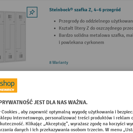
Steinbock® szafka Z, 4–6 przegród
Przegrody do oddzielnego użytkowan
Kształt litery Z do oszczędnego pr
Bardzo solidna metalowa szafka, m
i powlekana cyrkonem
8 Warianty
Szafa ubraniowo-bieliźniana Steinbock®
Oddzielne strefy na odzież i bieliznę
Półki do przejrzystego przechowywa
Bardzo solidna metalowa szafka, m
i powlekana cyrkonem