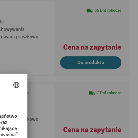
36 Dni robocze
ia
zechowywania
alowana proszkowo
Cena na zapytanie
Do produktu
, 1 przegroda
7 Dni robocze
nia
alowana proszkowo
Cena na zapytanie