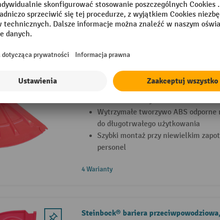
8 Warianty
Bariera przeciwpowodziowa Steinbock®
narożny
Wysoka stabilność dzięki konstrukc
ciśnieniem wody
Wytrzymałe tworzywo ABS odporne 
do długotrwałego użytkowania
Szybki montaż przy niewielkim zapo
personel
4 Warianty
Steinbock® bariera przeciwpowodziowa