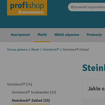
search
Skip to main navigation
Asortyment
Marki
Wózki używane
Promocje
Strona główna
Marki
Steinbock®
Steinbock® Zaklad
Stein
Steinbock® (74)
Jakie 
Steinbock® Srodowisko (31)
Steinbock® Zaklad (15)