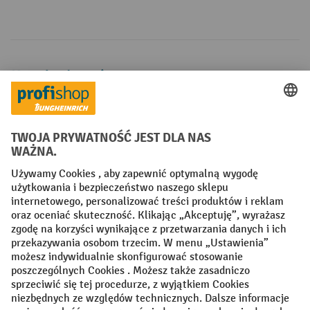
Metody płatności
Creditcard (Master)
Creditcard (Visa)
P24
Factura
Przedpłata
Sieci społecznościowe
Facebook
YouTube
LinkedIn
Instagram
Regulamin
Impressum PL