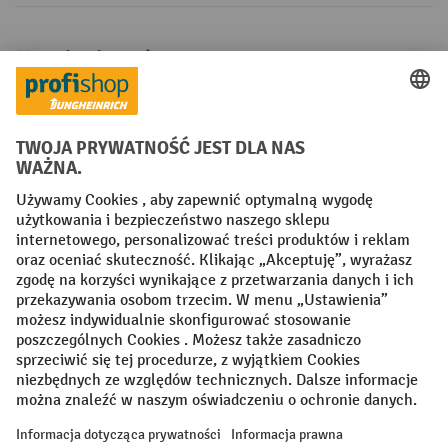
Metody płatności
Creditcard (Master)
Creditcard (Visa)
P24
Factura
Przedpłata
Sieci społecznościowe
Facebook
YouTube
LinkedIn
Instagram
Regulamin
Impressum PL
Oświadczenie o ochronie danych
Ustawienia prywatności