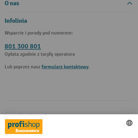
O nas
Infolinia
Wsparcie i porady pod numerem:
801 300 801
Opłata zgodnie z taryfą operatora
formularz kontaktowy
Lub poprzez nasz
.
Metody płatności
Creditcard (Master)
Creditcard (Visa)
P24