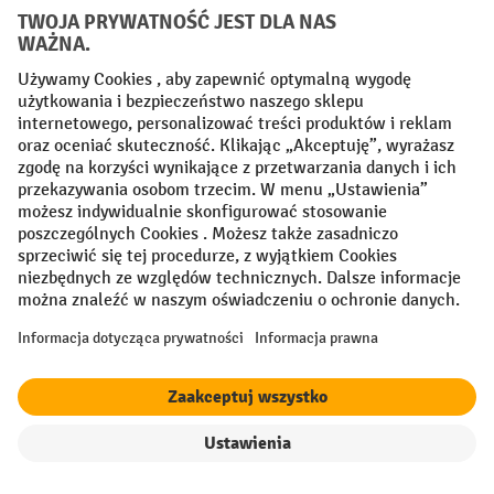
Factura
Przedpłata
Sieci społecznościowe
Facebook
YouTube
LinkedIn
Instagram
Regulamin
Impressum PL
Oświadczenie o ochronie danych
Ustawienia prywatności
All prices excl. VAT plus
shipping costs
and possible delivery charges,
if not stated otherwise.
Filtr
Sortowanie
¹ Rabat obowiązuje do wyczerpania zapasów. Rabat nie dotyczy cen
specjalnych. Połączenie z innymi rabatami procentowymi lub