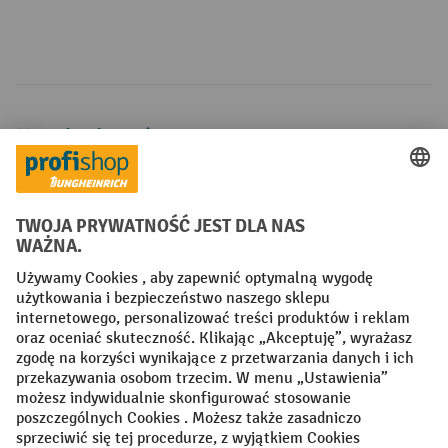
Metody płatności
Creditcard (Master)
Creditcard (Visa)
P24
Factura
Przedpłata
Sieci społecznościowe
Facebook
YouTube
LinkedIn
Instagram
Regulamin
Impressum PL