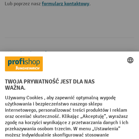
formularz kontaktowy
Lub poprzez nasz
.
Metody płatności
Creditcard (Master)
Creditcard (Visa)
P24
Factura
Przedpłata
Sieci społecznościowe
Facebook
YouTube
LinkedIn
Instagram