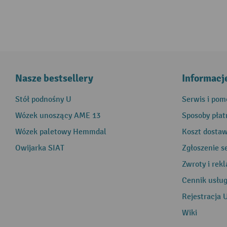
Nasze bestsellery
Informacj
Stół podnośny U
Serwis i pom
Wózek unoszący AME 13
Sposoby płat
Wózek paletowy Hemmdal
Koszt dosta
Owijarka SIAT
Zgłoszenie s
Zwroty i rek
Cennik usłu
Rejestracja 
Wiki