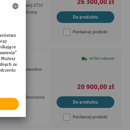
26 300,00 zł
ali narzędziowej ST52
taktowa do ochrony
Do produktu
Porównaj produkt
ERGO-LIFT
45 Dni robocze
ziałania z przewodem
 z powlekanej
20 900,00 zł
ej pozycji podnoszenia
Do produktu
Porównaj produkt