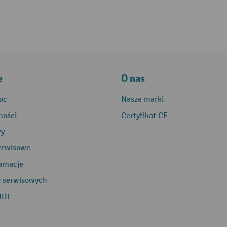
e
O nas
oc
Nasze marki
ności
Certyfikat CE
wy
erwisowe
lamacje
g serwisowych
UDT