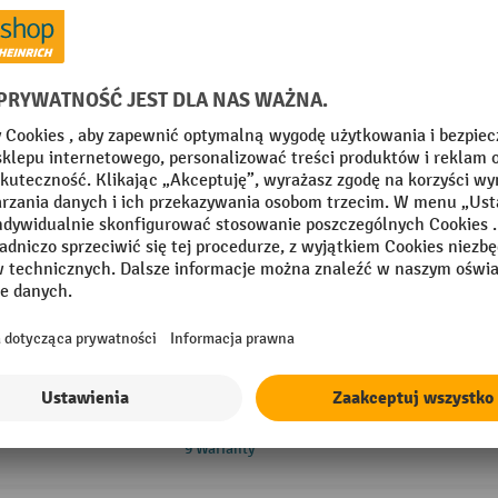
Bardzo wytrzymała konstrukcja ze st
Hydraulicznie załączana listwa kon
stóp
8 Warianty
Stół podnośny z podwójnymi nożycami 
Siłownik podnoszący pojedynczego d
wycieku oleju
Wytrzymała powierzchnia platformy
proszkowo blachy stalowej
Blokady mechaniczne w dolnej i górn
zabezpieczają ładunek
9 Warianty