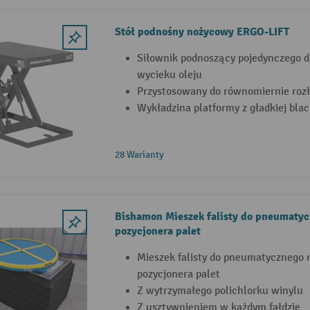
Stół podnośny nożycowy ERGO-LIFT
Siłownik podnoszący pojedynczego d
wycieku oleju
Przystosowany do równomiernie roz
Wykładzina platformy z gładkiej bla
28 Warianty
Bishamon Mieszek falisty do pneumaty
pozycjonera palet
Mieszek falisty do pneumatycznego
pozycjonera palet
Z wytrzymałego polichlorku winylu
Z usztywnieniem w każdym fałdzie