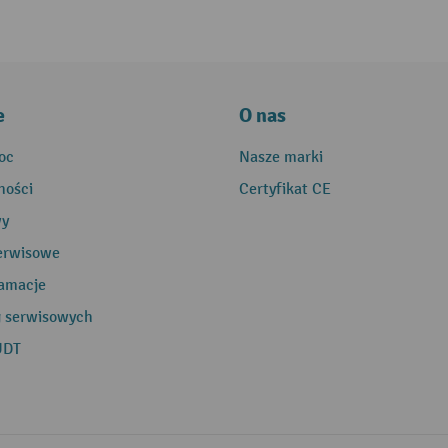
e
O nas
oc
Nasze marki
ności
Certyfikat CE
wy
erwisowe
lamacje
g serwisowych
UDT