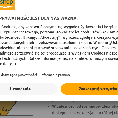
środowiskowego lub zbiornika na su
2-komponentowy lakier zawiera w sw
podstawowy oraz utwardzacz
W zależności od rozmiarów zbiornika
dostępne jest w wersjach o różnej ob
6 Warianty
Dopłata za lakierowanie ścian zewnętrz
środowiskowego, wys. x szer. x gł. 2300
Lakierowanie ścian zewnętrznych do
środowiskowego lub zbiornika na su
2-komponentowy lakier zawiera w sw
podstawowy oraz utwardzacz
W zależności od rozmiarów zbiornika
dostępne jest w wersjach o różnej ob