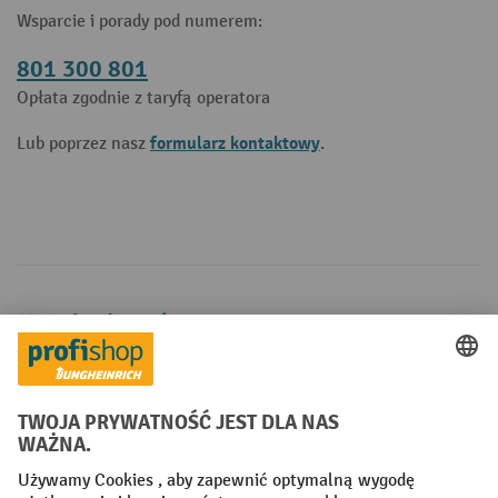
Wsparcie i porady pod numerem:
801 300 801
Opłata zgodnie z taryfą operatora
formularz kontaktowy
Lub poprzez nasz
.
Metody płatności
Creditcard (Master)
Creditcard (Visa)
P24
Factura
Przedpłata