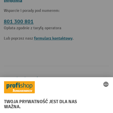
Infolinia
Wsparcie i porady pod numerem:
801 300 801
Opłata zgodnie z taryfą operatora
formularz kontaktowy
Lub poprzez nasz
.
Metody płatności
Creditcard (Master)
Creditcard (Visa)
P24
Factura
Przedpłata