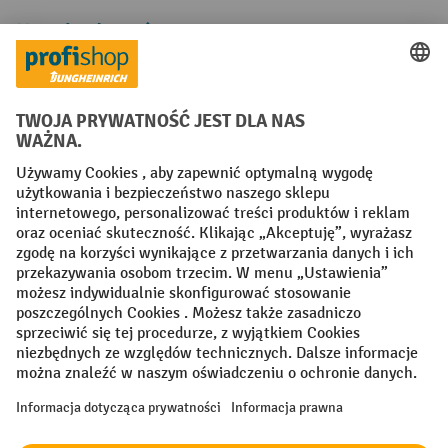
Metody płatności
Creditcard (Master)
Creditcard (Visa)
P24
Factura
Przedpłata
Sieci społecznościowe
Facebook
YouTube
LinkedIn
Instagram
Regulamin
Impressum PL
Oświadczenie o ochronie danych
Ustawienia prywatności