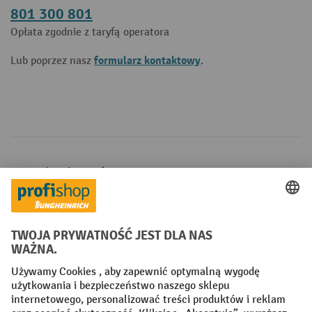
801 300 801
Opłata zgodnie z taryfą operatora
formularz kontaktowy
Lub poprzez nasz
.
Metody płatności
Creditcard (Master)
Creditcard (Visa)
P24
Factura
Przedpłata
Sieci społecznościowe
Facebook
YouTube
LinkedIn
Instagram