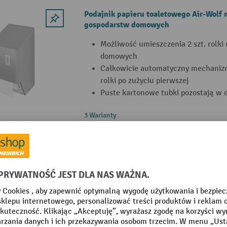
Podajnik papieru toaletowego Air-Wolf n
gospodarstw domowych
Możliwość umieszczenia 2 szt. rolki
domowych
Całkowicie automatyczny mechanizm
rolki po zużyciu pierwszej
Puste kartonowe tubki pozostają w 
3 Warianty
Uchwyt do zapasowych rolek Air-Wolf
Możliwość wykorzystania jako schow
gospodarstw domowych, mocowaną n
toaletowy lub jako prosty podajnik
Dwupunktowe mocowanie