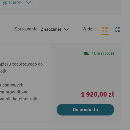
Typ ścierek
Sortowanie:
Znaczenie
Widok:
7 Dni robocze
apieru toaletowego do
olki
tw domowych
cym prawidłowe
1 920,00 zł
anie kolejnej rolki
Do produktu