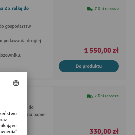
a 2 x rolkę do
7 Dni robocze
 do gospodarstw
 podawania drugiej
1 550,00 zł
dozowniku.
Do produktu
7 Dni robocze
ek na 1 rolkę do
a uchwycie na papier
330,00 zł