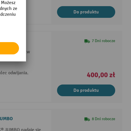
Do produktu
7 Dni robocze
 do gospodarstw
lec odwijania.
400,00 zł
Do produktu
 JUMBO
8 Dni robocze
K® JUMBO nadaje się