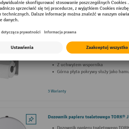
Do montażu natynkowego
3 Warianty
Uchwyt na papier Air-Wolf
Możliwość umieszczenia 1 szt. rolki
domowych
Z uchwytem wspornika
Górna płyta pokrywy służy jako hamu
3 Warianty
Dozownik papieru toaletowego TORK®
Dozownik papieru toaletowego TOR