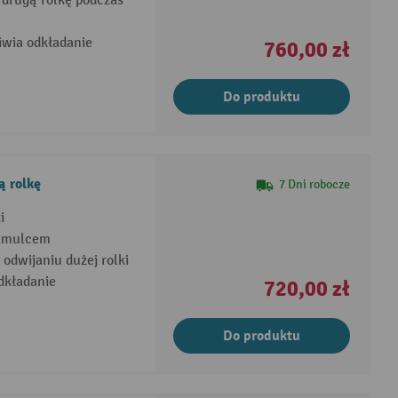
 drugą rolkę podczas
iwia odkładanie
760,00 zł
Do produktu
ą rolkę
7 Dni robocze
i
hamulcem
dwijaniu dużej rolki
dkładanie
720,00 zł
Do produktu