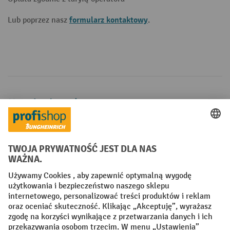
formularz kontaktowy
Lub poprzez nasz
.
Metody płatności
Creditcard (Master)
Creditcard (Visa)
P24
Factura
Przedpłata
Sieci społecznościowe
Facebook
YouTube
LinkedIn
Instagram