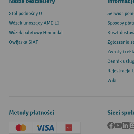
Nasze bestsellery
Informacj
Stół podnośny U
Serwis i pom
Wózek unoszący AME 13
Sposoby płat
Wózek paletowy Hemmdal
Koszt dosta
Owijarka SIAT
Zgłoszenie s
Zwroty i rek
Cennik usłu
Rejestracja 
Wiki
Metody płatności
Sieci spo
Facebook
YouTu
Li
Creditcard (Master)
Creditcard (Visa)
P24