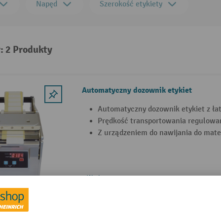
Napęd
Szerokość etykiety
: 2 Produkty
Automatyczny dozownik etykiet
Automatyczny dozownik etykiet z ła
Prędkość transportowania regulowa
Z urządzeniem do nawijania do mate
2 Warianty