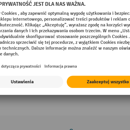
Ręczny dozownik etykiet
Stołowy dozownik etykiet do wyboru 
lub bez
Stopy z miękkiej gumy zapewniają b
W zależności od wersji z rozdzielacz
etykiet
6 Warianty