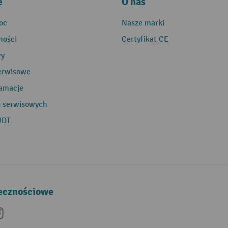
e
O nas
oc
Nasze marki
ności
Certyfikat CE
wy
erwisowe
lamacje
g serwisowych
UDT
łecznościowe
be
nkedIn
Instagram