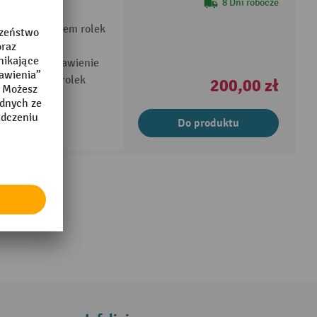
8 Dni robocze
z rozdzielaczem rolek
ezpieczne ustawienie
ami do wielu rolek
200,00 zł
Do produktu