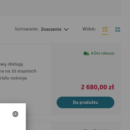
Sortowanie:
Znaczenie
Widok:
8 Dni robocze
twą obsługą
na na 10 stopniach
riału nośnego
2 680,00 zł
Do produktu