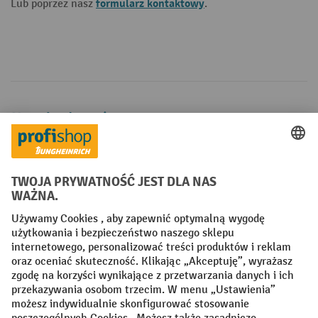
formularz kontaktowy
Lub poprzez nasz
.
Metody płatności
Creditcard (Master)
Creditcard (Visa)
P24
Factura
Przedpłata
Sieci społecznościowe
Facebook
YouTube
LinkedIn
Instagram